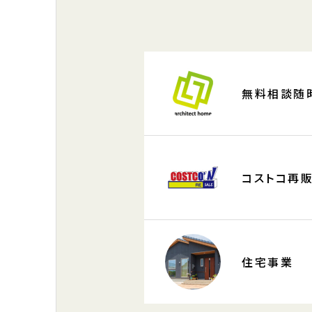
無料相談随
コストコ再
住宅事業